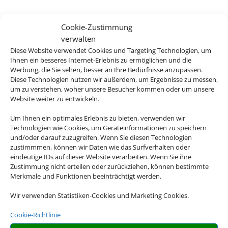
Cookie-Zustimmung
verwalten
Icelandair Hotel Herad
Diese Website verwendet Cookies und Targeting Technologien, um
Ihnen ein besseres Internet-Erlebnis zu ermöglichen und die
Egilsstadir, Island
Werbung, die Sie sehen, besser an Ihre Bedürfnisse anzupassen.
Diese Technologien nutzen wir außerdem, um Ergebnisse zu messen,
um zu verstehen, woher unsere Besucher kommen oder um unsere
Website weiter zu entwickeln.
Um Ihnen ein optimales Erlebnis zu bieten, verwenden wir
729 €
Technologien wie Cookies, um Geräteinformationen zu speichern
ab
und/oder darauf zuzugreifen. Wenn Sie diesen Technologien
zustimmmen, können wir Daten wie das Surfverhalten oder
eindeutige IDs auf dieser Website verarbeiten. Wenn Sie ihre
Zustimmung nicht erteilen oder zurückziehen, können bestimmte
Merkmale und Funktionen beeinträchtigt werden.
Icelandair Hotel Reykjavik Marina
Wir verwenden Statistiken-Cookies und Marketing Cookies.
Reykjavik, Island
Cookie-Richtlinie