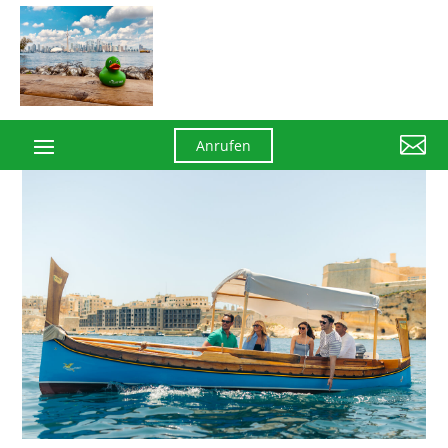

Anrufen