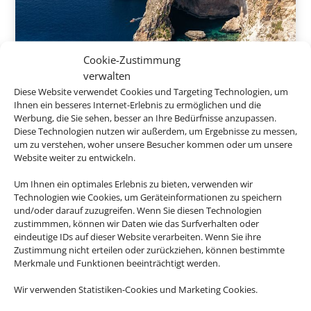
Cookie-Zustimmung
8 Tage inkl. Frühstück
verwalten
Diese Website verwendet Cookies und Targeting Technologien, um
De Rohan B&B
Ihnen ein besseres Internet-Erlebnis zu ermöglichen und die
Werbung, die Sie sehen, besser an Ihre Bedürfnisse anzupassen.
Zebbug, Malta
Diese Technologien nutzen wir außerdem, um Ergebnisse zu messen,
um zu verstehen, woher unsere Besucher kommen oder um unsere
Website weiter zu entwickeln.
538 € p.P.
Um Ihnen ein optimales Erlebnis zu bieten, verwenden wir
ab
Technologien wie Cookies, um Geräteinformationen zu speichern
und/oder darauf zuzugreifen. Wenn Sie diesen Technologien
zustimmmen, können wir Daten wie das Surfverhalten oder
eindeutige IDs auf dieser Website verarbeiten. Wenn Sie ihre
Zustimmung nicht erteilen oder zurückziehen, können bestimmte
Merkmale und Funktionen beeinträchtigt werden.
Wir verwenden Statistiken-Cookies und Marketing Cookies.