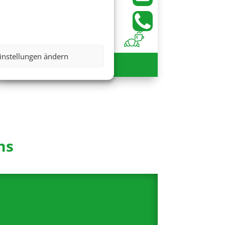
instellungen ändern
1.229 €
ab
ns