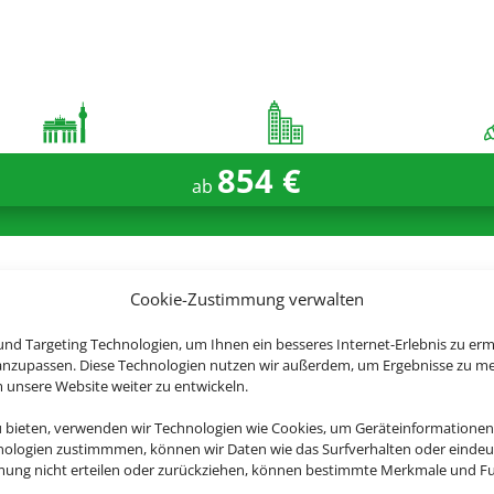
854 €
ab
 jetzt ganz entspannt Ihren It
Cookie-Zustimmung verwalten
nd Targeting Technologien, um Ihnen ein besseres Internet-Erlebnis zu erm
 anzupassen. Diese Technologien nutzen wir außerdem, um Ergebnisse zu m
nsere Website weiter zu entwickeln.
Hotel Mediterraneo Sorrento
u bieten, verwenden wir Technologien wie Cookies, um Geräteinformationen
nologien zustimmmen, können wir Daten wie das Surfverhalten oder eindeut
Sant'Agnello, Neapel & Umland
mmung nicht erteilen oder zurückziehen, können bestimmte Merkmale und Fu