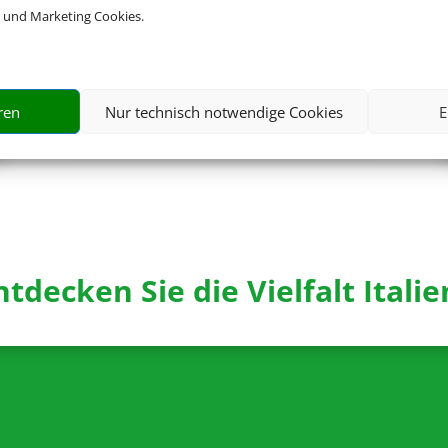
 und Marketing Cookies.
1.279 € (p.P.)
ren
Nur technisch notwendige Cookies
E
ab
ntdecken Sie die Vielfalt Italie