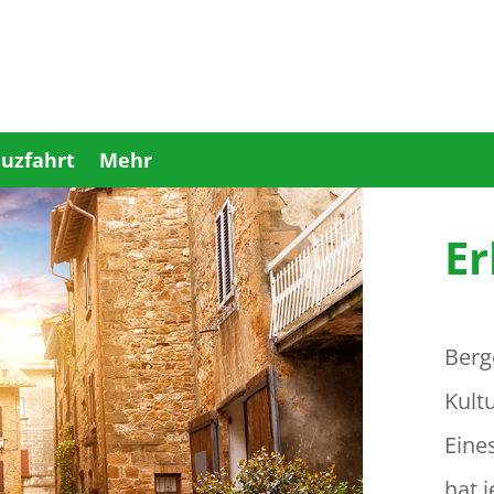
uzfahrt
Mehr
Er
Berge
Kult
Eine
hat 