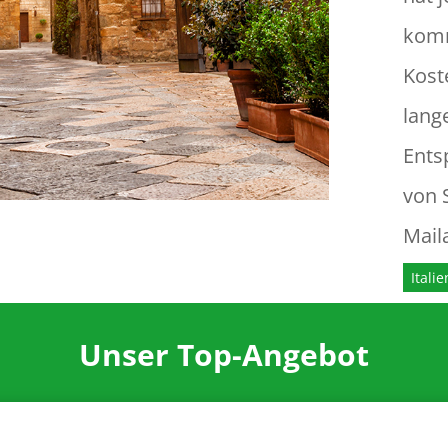
komm
Kost
lang
Ents
von 
Mail
Itali
Unser Top-Angebot