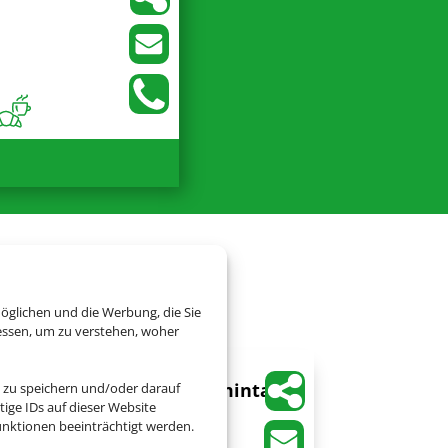
alienurlaub
öglichen und die Werbung, die Sie
essen, um zu verstehen, woher
Hotel Villa e Palazzo Aminta
 zu speichern und/oder darauf
ige IDs auf dieser Website
Stresa, Gardasee &
nktionen beeinträchtigt werden.
Oberitalienische Seen