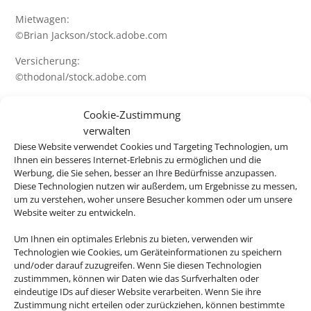
Mietwagen:
©Brian Jackson/stock.adobe.com
Versicherung:
©thodonal/stock.adobe.com
Tickets & Events:
Cookie-Zustimmung
©lazyllama/stock.adobe.com
verwalten
Hotels + Hotel & Bahn:
Diese Website verwendet Cookies und Targeting Technologien, um
Ihnen ein besseres Internet-Erlebnis zu ermöglichen und die
©murattellioglu/stock.adobe.com
Werbung, die Sie sehen, besser an Ihre Bedürfnisse anzupassen.
Diese Technologien nutzen wir außerdem, um Ergebnisse zu messen,
Ferienhaus:
um zu verstehen, woher unsere Besucher kommen oder um unsere
©Maciej Czekajewski/stock.adobe.com
Website weiter zu entwickeln.
Charterflug + Linienflug:
Um Ihnen ein optimales Erlebnis zu bieten, verwenden wir
©Jag_cz/stock.adobe.com
Technologien wie Cookies, um Geräteinformationen zu speichern
und/oder darauf zuzugreifen. Wenn Sie diesen Technologien
Deutschlandurlaub:
zustimmmen, können wir Daten wie das Surfverhalten oder
©JFL Photography/stock.adobe.com
eindeutige IDs auf dieser Website verarbeiten. Wenn Sie ihre
©cityfoto24/stock.adobe.com
Zustimmung nicht erteilen oder zurückziehen, können bestimmte