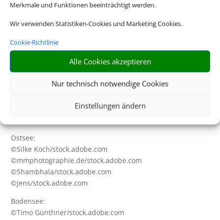
©mp1982_06/stock.adobe.com
Merkmale und Funktionen beeinträchtigt werden.
©Silke Koch/stock.adobe.com
Wir verwenden Statistiken-Cookies und Marketing Cookies.
©karp5/stock.adobe.com
Cookie-Richtlinie
Portugal:
©peja/stock.adobe.com
Alle Cookies akzeptieren
©daliu/stock.adobe.com
©ppohudka/stock.adobe.com
Nur technisch notwendige Cookies
©vickysp/stock.adobe.com
Einstellungen ändern
Cluburlaub:
©DisobeyArt/stock.adobe.com
Ostsee:
©Silke Koch/stock.adobe.com
©mmphotographie.de/stock.adobe.com
©Shambhala/stock.adobe.com
©Jens/stock.adobe.com
Bodensee:
©Timo Günthner/stock.adobe.com