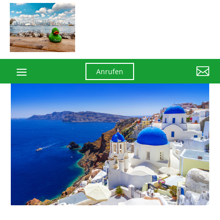

Anrufen