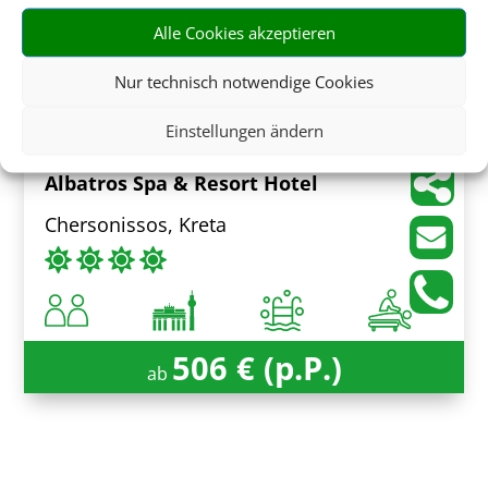
Alle Cookies akzeptieren
635 € (p.P.)
Nur technisch notwendige Cookies
ab
Einstellungen ändern
Albatros Spa & Resort Hotel
Chersonissos, Kreta
506 € (p.P.)
ab