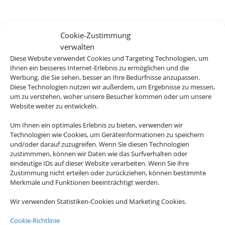
Cookie-Zustimmung
Mareblue Beach Corfu Resort
verwalten
Diese Website verwendet Cookies und Targeting Technologien, um
Karniaris, Korfu
Ihnen ein besseres Internet-Erlebnis zu ermöglichen und die
Werbung, die Sie sehen, besser an Ihre Bedürfnisse anzupassen.
Diese Technologien nutzen wir außerdem, um Ergebnisse zu messen,
um zu verstehen, woher unsere Besucher kommen oder um unsere
Website weiter zu entwickeln.
Um Ihnen ein optimales Erlebnis zu bieten, verwenden wir
793 € (p.P.)
ab
Technologien wie Cookies, um Geräteinformationen zu speichern
und/oder darauf zuzugreifen. Wenn Sie diesen Technologien
zustimmmen, können wir Daten wie das Surfverhalten oder
eindeutige IDs auf dieser Website verarbeiten. Wenn Sie ihre
Zustimmung nicht erteilen oder zurückziehen, können bestimmte
Pearl Beach Hotel
Merkmale und Funktionen beeinträchtigt werden.
Rethymno, Kreta
Wir verwenden Statistiken-Cookies und Marketing Cookies.
Cookie-Richtlinie